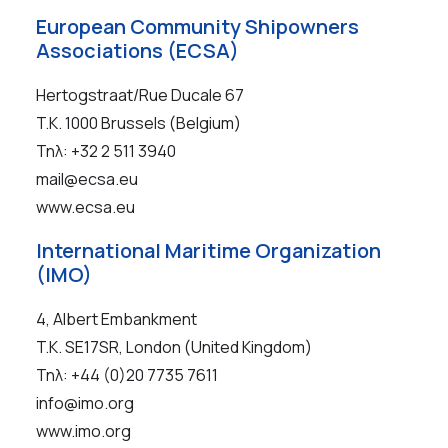
European Community Shipowners
Associations (ECSA)
Hertogstraat/Rue Ducale 67
T.K. 1000 Brussels (Belgium)
Τηλ: +32 2 511 3940
mail@ecsa.eu
www.ecsa.eu
International Maritime Organization
(IMO)
4, Albert Embankment
T.K. SE17SR, London (United Kingdom)
Τηλ: +44 (0)20 7735 7611
info@imo.org
www.imo.org