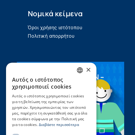
Νομικά κείμενα
Όροι χρήσης ιστότοπου
Πολιτική απορρήτου
×
Συνεργασία ΣEEN –
Αυτός ο ιστότοπος
GREEK
UNICEF
χρησιμοποιεί cookies
ENGLISH
Αυτός ο ιστότοπος χρησιμοποιεί cookies
για τη βελτίωση της εμπειρίας των
χρηστών. Χρησιμοποιώντας τον ιστότοπό
μας, παρέχετε τη συγκατάθεσή σας για όλα
τα cookies σύμφωνα με την Πολιτική μας
για τα cookies.
Διαβάστε περισσότερα