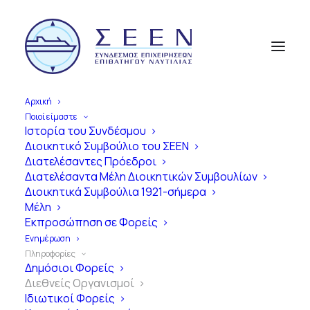
Αρχική
Ποιοί είμαστε
Ιστορία του Συνδέσμου
Διοικητικό Συμβούλιο του ΣΕΕΝ
Α
π
ό
τ
η
ν
Ί
δ
ρ
υ
σ
η
έ
ω
ς
Διατελέσαντες Πρόεδροι
Διατελέσαντα Μέλη Διοικητικών Συμβουλίων
σ
ή
μ
ε
ρ
α
Διοικητικά Συμβούλια 1921-σήμερα
Μέλη
1
0
0
Χ
ρ
ό
ν
ι
α
Εκπροσώπηση σε Φορείς
Ε
π
ι
β
α
τ
η
γ
ο
ύ
Ν
α
υ
τ
ι
λ
ί
α
ς
Ενημέρωση
Πληροφορίες
σ
τ
η
ν
Ε
λ
λ
ά
δ
α
Δημόσιοι Φορείς
Διεθνείς Οργανισμοί
Ιδιωτικοί Φορείς