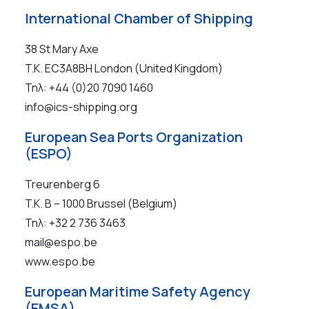
International Chamber of Shipping
38 St Mary Axe
T.K. EC3A8BH London (United Kingdom)
Τηλ: +44 (0)20 7090 1460
info@ics-shipping.org
European Sea Ports Organization
(ESPO)
Treurenberg 6
T.K. B – 1000 Brussel (Belgium)
Τηλ: +32 2 736 3463
mail@espo.be
www.espo.be
European Maritime Safety Agency
(EMSA)